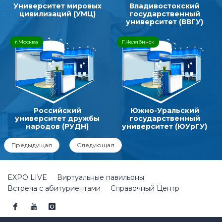
Университет мировых
Владивостокский
цивилизаций (УМЦ)
государственный
университет (ВВГУ)
г.Москва
Г.Челябинск
Российский
Южно-Уральский
университет дружбы
государственный
народов (РУДН)
университет (ЮУрГУ)
Предыдущая
Следующая
EXPO LIVE
Виртуальные павильоны
Встреча с абитуриентами
Справочный Центр