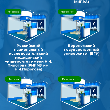
МИРЭА)
г.Москва
г.Воронеж
Российский
Воронежский
национальный
государственный
исследовательский
университет (ВГУ)
медицинский
университет имени Н.И.
Пирогова (РНИМУ им.
Н.И.Пирогова)
г.Москва
г.Владивосток