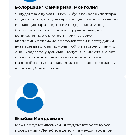
Болорцэцэг Санчирмаа, Монголия
Я студентка 2 курса РНИМУ. Обучаясь здесь полтора
года я поняла, что университет для самостоятельных
и знающих заранее, что им надо, людей. Иногда
бывает, что сталкиваешься с трудностями, но
великолепные одногруппники, высоко
квалифицированные преподаватели и сотрудники
вуза всегда готовы помочь, пойти навстречу, так что я
очень рада что учусь именно тут! В РНИМУ также есть
много возможностей развивать себя в самых
разнообразных направлениях став частью команды
наших клубов и секций.
Бямбаа Мэндсайхан
Меня зовут Мэндсайхан , я студент второго курса
программы « Лечебное дело » на международном