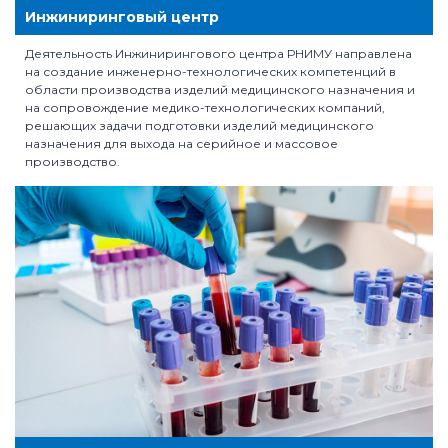
Инжиниринговый центр
Деятельность Инжинирингового центра РНИМУ направлена
на создание инженерно-технологических компетенций в
области производства изделий медицинского назначения и
на сопровождение медико-технологических компаний,
решающих задачи подготовки изделий медицинского
назначения для выхода на серийное и массовое
производство.