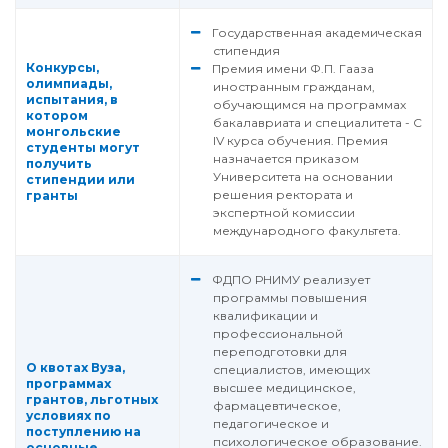
Государственная академическая
стипендия
Конкурсы,
Премия имени Ф.П. Гааза
олимпиады,
иностранным гражданам,
испытания, в
обучающимся на программах
котором
бакалавриата и специалитета - С
монгольские
IV курса обучения. Премия
студенты могут
назначается приказом
получить
Университета на основании
стипендии или
решения ректората и
гранты
экспертной комиссии
международного факультета.
ФДПО РНИМУ реализует
программы повышения
квалификации и
профессиональной
переподготовки для
О квотах Вуза,
специалистов, имеющих
программах
высшее медицинское,
грантов, льготных
фармацевтическое,
условиях по
педагогическое и
поступлению на
психологическое образование.
основные