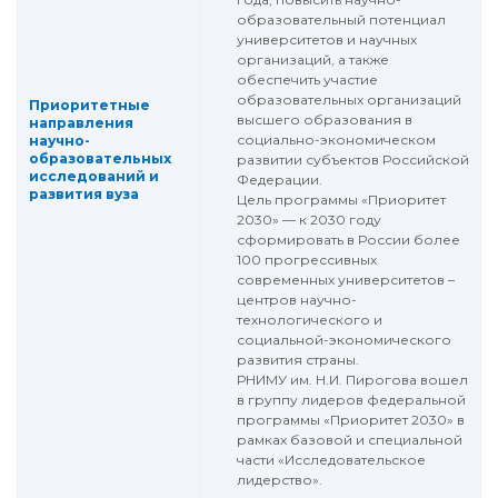
образовательный потенциал
университетов и научных
организаций, а также
обеспечить участие
образовательных организаций
Приоритетные
высшего образования в
направления
социально-экономическом
научно-
образовательных
развитии субъектов Российской
исследований и
Федерации.
развития вуза
Цель программы «Приоритет
2030» — к 2030 году
сформировать в России более
100 прогрессивных
современных университетов –
центров научно-
технологического и
социальной-экономического
развития страны.
РНИМУ им. Н.И. Пирогова вошел
в группу лидеров федеральной
программы «Приоритет 2030» в
рамках базовой и специальной
части «Исследовательское
лидерство».