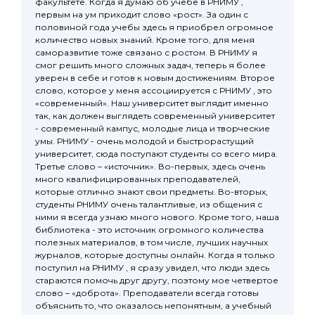
факультете. Когда я думаю об учебе в РНИМУ ,
первым на ум приходит слово «рост». За один с
половиной года учебы здесь я приобрел огромное
количество новых знаний. Кроме того, для меня
саморазвитие тоже связано с ростом. В РНИМУ я
смог решить много сложных задач, теперь я более
уверен в себе и готов к новым достижениям. Второе
слово, которое у меня ассоциируется с РНИМУ , это
«современный». Наш университет выглядит именно
так, как должен выглядеть современный университет
- современный кампус, молодые лица и творческие
умы. РНИМУ - очень молодой и быстрорастущий
университет, сюда поступают студенты со всего мира.
Третье слово – «источник». Во-первых, здесь очень
много квалифицированных преподавателей,
которые отлично знают свои предметы. Во-вторых,
студенты РНИМУ очень талантливые, из общения с
ними я всегда узнаю много нового. Кроме того, наша
библиотека - это источник огромного количества
полезных материалов, в том числе, лучших научных
журналов, которые доступны онлайн. Когда я только
поступил на РНИМУ , я сразу увидел, что люди здесь
стараются помочь друг другу, поэтому мое четвертое
слово – «доброта». Преподаватели всегда готовы
объяснить то, что оказалось непонятным, а учебный