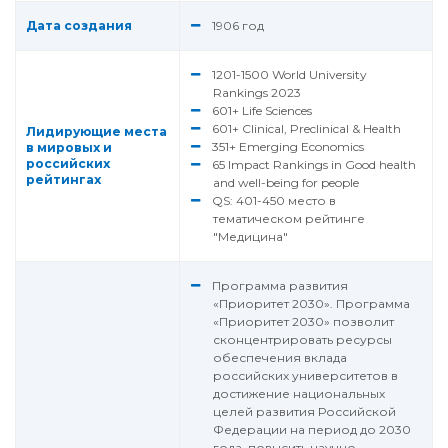
Дата создания
1906 год
1201-1500 World University
Rankings 2023
601+ Life Sciences
601+ Clinical, Preclinical & Health
Лидирующие места
351+ Emerging Economics
в мировых и
российских
65 Impact Rankings in Good health
рейтингах
and well-being for people
QS: 401-450 место в
тематическом рейтинге
"Медицина"
Программа развития
«Приоритет 2030». Программа
«Приоритет 2030» позволит
сконцентрировать ресурсы
обеспечения вклада
российских университетов в
достижение национальных
целей развития Российской
Федерации на период до 2030
года, повысить научно-