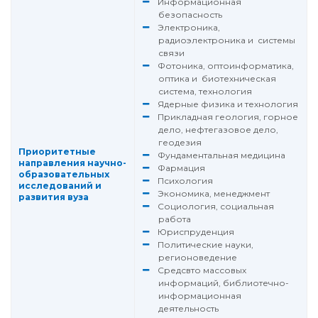
Информационная
безопасность
Электроника,
радиоэлектроника и системы
связи
Фотоника, оптоинформатика,
оптика и биотехническая
система, технология
Ядерные физика и технология
Прикладная геология, горное
дело, нефтегазовое дело,
геодезия
Приоритетные
Фундаментальная медицина
направления научно-
Фармация
образовательных
Психология
исследований и
Экономика, менеджмент
развития вуза
Социология, социальная
работа
Юриспруденция
Политические науки,
регионоведение
Средсвто массовых
информаций, библиотечно-
информационная
деятельность