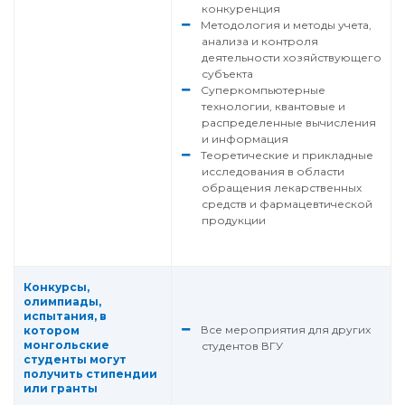
конкуренция
Методология и методы учета,
анализа и контроля
деятельности хозяйствующего
субъекта
Суперкомпьютерные
технологии, квантовые и
распределенные вычисления
и информация
Теоретические и прикладные
исследования в области
обращения лекарственных
средств и фармацевтической
продукции
Конкурсы,
олимпиады,
испытания, в
Все мероприятия для других
котором
монгольские
студентов ВГУ
студенты могут
получить стипендии
или гранты