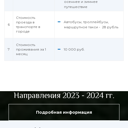
осеннее и зимнее
путешествие
Стоимость
Автобусы, троллейбусы,
проезда в
6
транспорте в
маршрутное такси - 28 рубль
городе
Стоимость
7
проживания за 1
10 000 руб.
месяц
Направления 2023 - 2024 гг.
Подробная информация