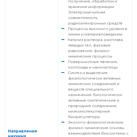
получения, обработки и
хранения информации.
Электромагнитная
совместимость
радиоэлектронных средств
Процессы высокого уровня в
химии и материаловедении
Катализ раствора, расплава,
твердых тел, фазовые
равновесия, физико-
химические процессы
Поверхностные явления,
коллоиды и наночастицы
Синтез и выделение
физиологически активных
химических соединений и
веществ специального
назначения. Биологически
активные синтетические и
природные соединения,
низкомолекулярные
биорегуляторы
Эколого-физиологические,
физико-химические основы
Направления
взаимодействия биосистемы с
научных