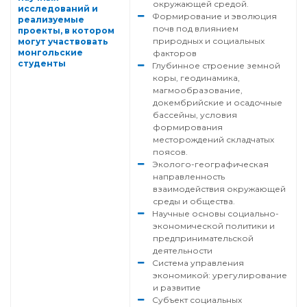
окружающей средой.
исследований и
Формирование и эволюция
реализуемые
почв под влиянием
проекты, в котором
природных и социальных
могут участвовать
монгольские
факторов
студенты
Глубинное строение земной
коры, геодинамика,
магмообразование,
докембрийские и осадочные
бассейны, условия
формирования
месторождений складчатых
поясов.
Эколого-географическая
направленность
взаимодействия окружающей
среды и общества.
Научные основы социально-
экономической политики и
предпринимательской
деятельности
Система управления
экономикой: урегулирование
и развитие
Субъект социальных