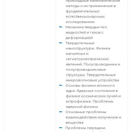
прикладные математические
методы и их применение в
фундаментальных
естественнонаучных
исследованиях
Механика твердых тел,
жидкостей и газов с
деформацией
Твердотельные
наноструктуры. Физика
магнитных и
сегнетоэлектрических
явлений. Полупроводники и
полупроводниковые
структуры. Твердотельные
микроволновые устройства
Основы физики атомного
ядра. Ядерные состояния в
физике космических лучей и
астрофизике. Проблемы
ядерной физики
Основные проблемы
взаимодействия излучения и
вещества
Проблемы передачи,