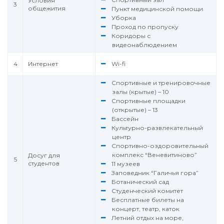
Условия
3
общежития
Пункт медицинской помощи
Уборка
Проход по пропуску
Коридоры с
видеонаблюдением
4
Интернет
Wi-fi
Спортивные и тренировочные
залы (крытые) – 10
Спортивные площадки
(открытые) – 13
Бассейн
Культурно-развлекательный
центр
Спортивно-оздоровительный
комплекс “Веневитиново”
Досуг для
5
студентов
11 музеев
Заповедник “Галичья гора”
Ботанический сад
Студенческий комитет
Бесплатные билеты на
концерт, театр, каток
Летний отдых на море,