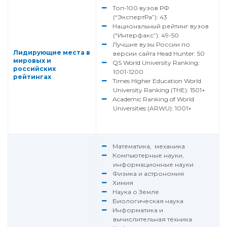
Топ-100 вузов РФ
(“ЭкспертРа”): 43
Национальный рейтинг вузов
(“Интерфакс”): 49-50
Лучшие вузы России по
Лидирующие места в
версии сайта Head Hunter: 50
мировых и
QS World University Ranking:
российских
1001-1200
рейтингах
Times Higher Education World
University Ranking (THE): 1501+
Academic Ranking of World
Universities (ARWU): 1001+
Математика, механика
Компьютерные науки,
информационные науки
Физика и астрономия
Химия
Наука о Земле
Биологическая наука
Информатика и
вычислительная техника