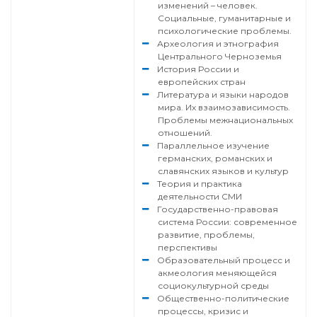
изменений – человек.
Социальные, гуманитарные и
психологические проблемы.
Археология и этнография
Центрального Черноземья
История России и
европейских стран
Литература и языки народов
мира. Их взаимозависимость.
Проблемы межнациональных
отношений.
Параллельное изучение
германских, романских и
славянских языков и культур
Теория и практика
деятельности СМИ
Государственно-правовая
система России: современное
развитие, проблемы,
перспективы
Образовательный процесс и
акмеология меняющейся
социокультурной среды
Общественно-политические
процессы, кризис и