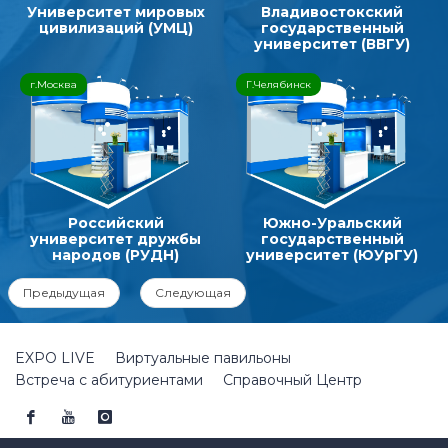
Университет мировых
Владивостокский
цивилизаций (УМЦ)
государственный
университет (ВВГУ)
г.Москва
Г.Челябинск
Российский
Южно-Уральский
университет дружбы
государственный
народов (РУДН)
университет (ЮУрГУ)
Предыдущая
Следующая
EXPO LIVE
Виртуальные павильоны
Встреча с абитуриентами
Справочный Центр