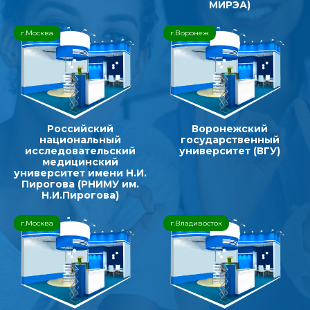
МИРЭА)
г.Москва
г.Воронеж
Российский
Воронежский
национальный
государственный
исследовательский
университет (ВГУ)
медицинский
университет имени Н.И.
Пирогова (РНИМУ им.
Н.И.Пирогова)
г.Москва
г.Владивосток